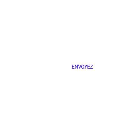
à vous !
ENVOYEZ
CHARLES
PERRIN
// Graphiste D.A. freelance
+33 (0)6 20 96 01 19
1, route de Cap de Long - 65170 ARAGNOUET
Mentions légales
© Studio graphique UP! 2025