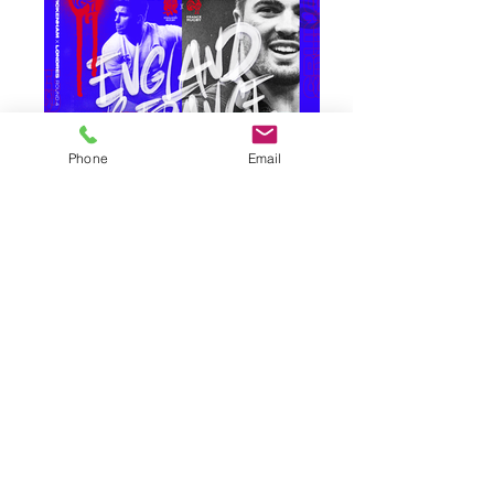
Phone
Email
Ré-créations